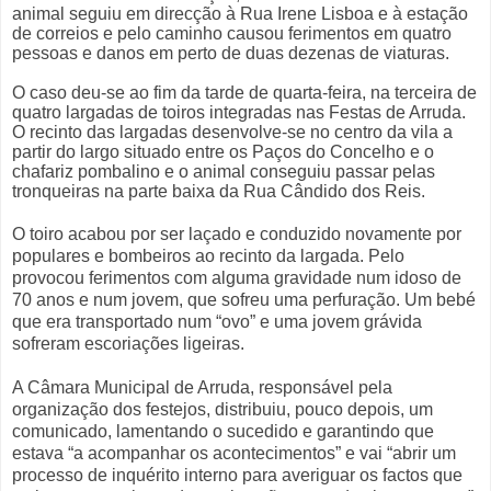
animal seguiu em direcção à Rua Irene Lisboa e à estação
de correios e pelo caminho causou ferimentos em quatro
pessoas e danos em perto de duas dezenas de viaturas.
O caso deu-se ao fim da tarde de quarta-feira, na terceira de
quatro largadas de toiros integradas nas Festas de Arruda.
O recinto das largadas desenvolve-se no centro da vila a
partir do largo situado entre os Paços do Concelho e o
chafariz pombalino e o animal conseguiu passar pelas
tronqueiras na parte baixa da Rua Cândido dos Reis.
O toiro acabou por ser laçado e conduzido novamente por
populares e bombeiros ao recinto da largada. Pelo
provocou ferimentos com alguma gravidade num idoso de
70 anos e num jovem, que sofreu uma perfuração. Um bebé
que era transportado num “ovo” e uma jovem grávida
sofreram escoriações ligeiras.
A Câmara Municipal de Arruda, responsável pela
organização dos festejos, distribuiu, pouco depois, um
comunicado, lamentando o sucedido e garantindo que
estava “a acompanhar os acontecimentos” e vai “abrir um
processo de inquérito interno para averiguar os factos que